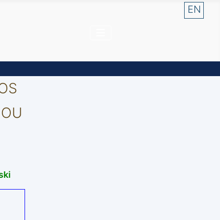
Sélectio
EN
VOS
 OU
ski